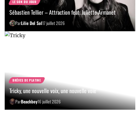
LE SON DU JOUR
Sébastien Tellier – Attraction feat. Juliette Armanet
Par
Lilie Del Sol
17 juillet 2026
BRÈVES DE PLATINE
Tricky, une nouvelle voix, une nouvelle voie
Par
Beachboy
16 juillet 2026