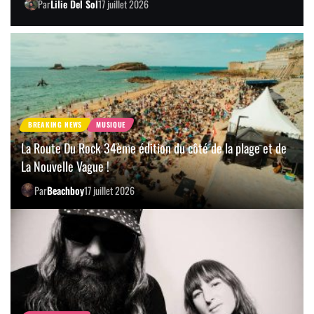
Par
Lilie Del Sol
17 juillet 2026
BREAKING NEWS
MUSIQUE
La Route Du Rock 34ème édition du côté de la plage et de
La Nouvelle Vague !
Par
Beachboy
17 juillet 2026